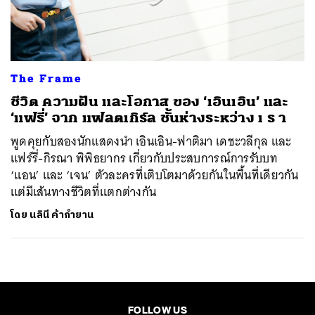
ค้นหา
SHARE
TWEET
LINE
EMAIL
The Frame
ชีวิต ความฝัน และโอกาส ของ ‘เอินเอิน’ และ
‘แฟรี่’ จาก แฟลตเกิร์ล ชั้นห่างระหว่าง เ ร า
พูดคุยกับสองนักแสดงนำ เอินเอิน-ฟาติมา เดชะวลีกุล และ
แฟร์รี่-กิรณา พิพิธยากร เกี่ยวกับประสบการณ์การรับบท
‘แอน’ และ ‘เจน’ ตัวละครที่เติบโตมาด้วยกันในพื้นที่เดียวกัน
แต่มีเส้นทางชีวิตที่แตกต่างกัน
โดย
นลินี ค้ากำยาน
FOLLOW US