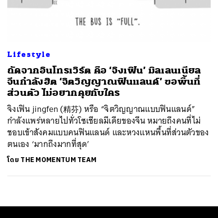
ค้นหา
SHARE
TWEET
LINE
EMAIL
Lifestyle
ถัดจากอินโทรเวิร์ต คือ ‘จิงเฟิน’ มิลเลนเนียล
จีนกำลังฮิต ‘จิตวิญญาณฟินแลนด์’ ขอพื้นที่
ส่วนตัว ไม่อยากคุยกับใคร
จิงเฟิน jingfen (精芬) หรือ “จิตวิญญาณแบบฟินแลนด์”
กำลังแพร่หลายไปทั่วโซเชียลมีเดียของจีน หมายถึงคนที่ไม่
ชอบเข้าสังคมแบบคนฟินแลนด์ และหวงแหนพื้นที่ส่วนตัวของ
ตนเอง ‘มากถึงมากที่สุด’
โดย
THE MOMENTUM TEAM