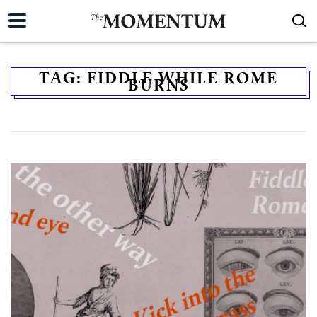
TAG:
FIDDLE WHILE ROME
BURNS