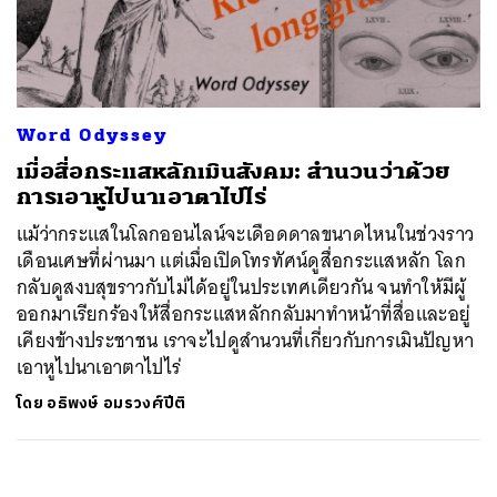
ค้นหา
SHARE
TWEET
LINE
EMAIL
Word Odyssey
เมื่อสื่อกระแสหลักเมินสังคม: สำนวนว่าด้วย
การเอาหูไปนาเอาตาไปไร่
แม้ว่ากระแสในโลกออนไลน์จะเดือดดาลขนาดไหนในช่วงราว
เดือนเศษที่ผ่านมา แต่เมื่อเปิดโทรทัศน์ดูสื่อกระแสหลัก โลก
กลับดูสงบสุขราวกับไม่ได้อยู่ในประเทศเดียวกัน จนทำให้มีผู้
ออกมาเรียกร้องให้สื่อกระแสหลักกลับมาทำหน้าที่สื่อและอยู่
เคียงข้างประชาชน เราจะไปดูสำนวนที่เกี่ยวกับการเมินปัญหา
เอาหูไปนาเอาตาไปไร่
โดย
อธิพงษ์ อมรวงศ์ปีติ