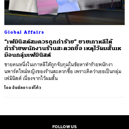
ค้นหา
SHARE
TWEET
LINE
EMAIL
Global Affairs
“เฟมินิสต์สมควรถูกทำร้าย” ชายเกาหลีใต้
ทำร้ายพนักงานร้านสะดวกซื้อ เหตุไว้ผมสั้นเห
มือนกลุ่มเฟมินิสต์
ชายคนหนึ่งในเกาหลีใต้ถูกจับกุมในข้อหาทำร้ายพนักงา
นพาร์ตไทม์หญิงของร้านสะดวกซื้อ เพราะคิดว่าเธอเป็นกลุ่ม
เฟมินิสต์ เนื่องจากไว้ผมสั้น
โดย
อัยย์ลดา แซ่โค้ว
FOLLOW US