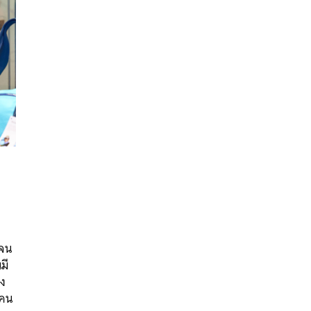
นหา
SHARE
TWEET
LINE
EMAIL
 จน
มี
่ง
้คน