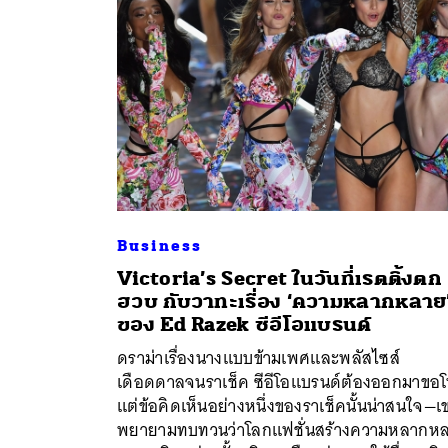
Business
Victoria’s Secret ในวันที่เรตติ้งตก
ฮวบ กับวาทะเรื่อง ‘ความหลากหลาย
ของ Ed Razek ซีอีโอแบรนด์
ค้
ดราม่าเรื่องนางแบบข้ามเพศและพลัสไซส์
เดือดดาลจนราเช็ค ซีอีโอแบรนด์ต้องออกมาขอ
แต่ข้อคิดเห็นอย่างหนึ่งของราเช็คนั้นน่าสนใจ—เ
พยายามทบทวนว่าโลกแฟชั่นสร้างความหลากห