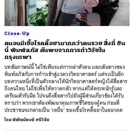
ค้นหา
Close-Up
SHARE
TWEET
LINE
EMAIL
คนจนมีเชื้อโรคดื้อยามากกว่าคนรวย สิ่งที่ ชิน
นี่ พิมพ์ลภัส ค้นพบจากการทำวิจัยใน
กรุงเทพฯ
บทสัมภาษณ์นี้ ไม่ใช่เพียงแค่การเล่าตัวตน และเส้นทางของ
พิมพ์ลภัสกับการก้าวเข้าสู่แวดวงวิทยาศาสตร์ แต่จะเป็นอีก
บทความหนึ่งที่เป็นตัวกลางให้นักวิทยาศาสตร์หญิงได้สื่อสาร
ถึงคนไทย ไม่ใช่เพื่อให้หวาดกลัว หากแต่ให้ตระหนักรู้และ
เตรียมตัวรับมือ ไปจนถึงสื่อสารไปยังผู้มีส่วนเกี่ยวข้องได้รับ
ทราบว่า พวกเขาต้องพัฒนาคุณภาพชีวิตของผู้คน ก่อนที่
ประชาชนจะกลายเป็น ‘เหยื่อ’ ของเชื้อโรคดื้อยาในอนาคต
โดย
พิพัฒน์พงษ์ ศรีวิชัย