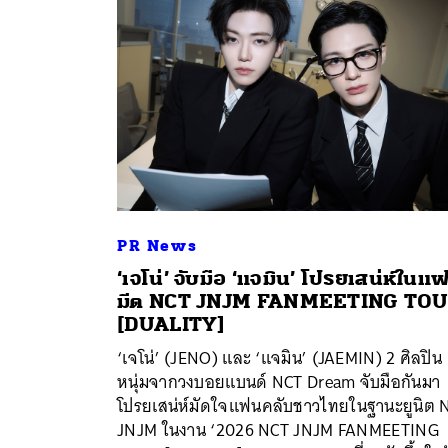
PR News
‘เจโน่’ จับมือ ‘แจมิน’ โปรยเสน่ห์ในแ
มีต NCT JNJM FANMEETING TO
[DUALITY]
‘เจโน่’ (JENO) และ ‘แจมิน’ (JAEMIN) 2 ศิลปิน
ค้
หนุ่มจากวงบอยแบนด์ NCT Dream จับมือกันมา
โปรยเสน่ห์มัดใจแฟนคลับชาวไทยในฐานะยูนิต 
JNJM ในงาน ‘2026 NCT JNJM FANMEETING