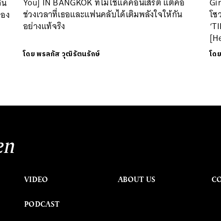
You] IN BANGKOK ที่ไม่ใช่แค่คอนเสิร์ต แต่คือ
Gi
ัน
ช่วงเวลาที่เธอและแฟนคลับได้เติมพลังใจให้กัน
โซ
ทอง
อย่างแท้จริง
‘T
[H
โดย
พรลภัส วุฒิรัตนรักษ์
โด
en
VIDEO
ABOUT US
C
PODCAST