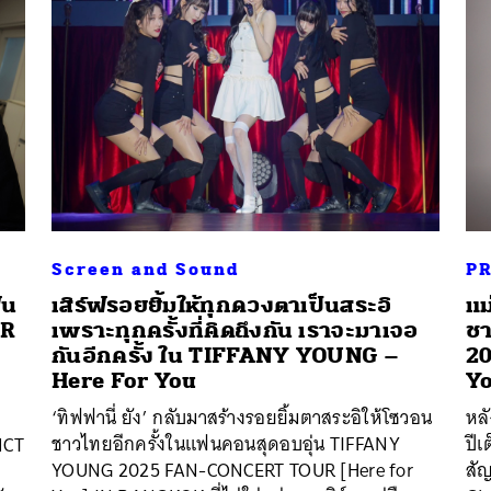
Screen and Sound
P
ฟน
เสิร์ฟรอยยิ้มให้ทุกดวงตาเป็นสระอิ
แม
UR
เพราะทุกครั้งที่คิดถึงกัน เราจะมาเจอ
ชา
กันอีกครั้ง ใน TIFFANY YOUNG –
20
Here For You
Yo
นหา
‘ทิฟฟานี่ ยัง’ กลับมาสร้างรอยยิ้มตาสระอิให้โซวอน
หล
SHARE
TWEET
LINE
EMAIL
ชาวไทยอีกครั้งในแฟนคอนสุดอบอุ่น TIFFANY
ปีเ
NCT
YOUNG 2025 FAN-CONCERT TOUR [Here for
สัญ