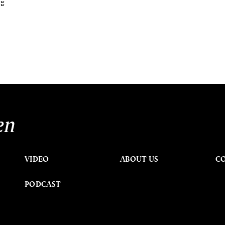
ละ
en
VIDEO
ABOUT US
C
PODCAST