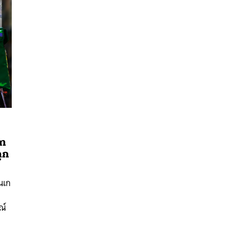
ัท
ถูก
นหา
SHARE
TWEET
LINE
EMAIL
นเก
ณ์