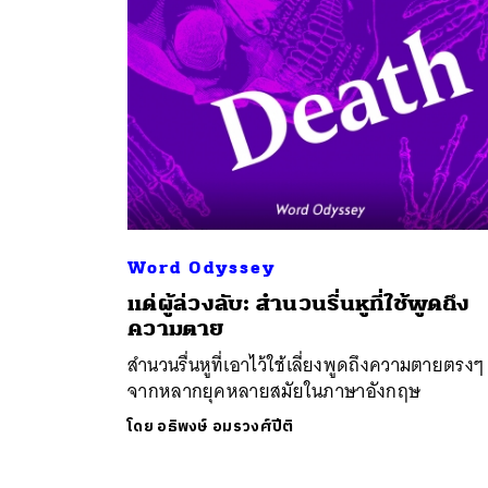
Word Odyssey
ค้
แด่ผู้ล่วงลับ: สำนวนรื่นหูที่ใช้พูดถึง
ความตาย
สำนวนรื่นหูที่เอาไว้ใช้เลี่ยงพูดถึงความตายตรงๆ
จากหลากยุคหลายสมัยในภาษาอังกฤษ
โดย
อธิพงษ์ อมรวงศ์ปีติ