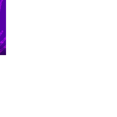
นหา
SHARE
TWEET
LINE
EMAIL