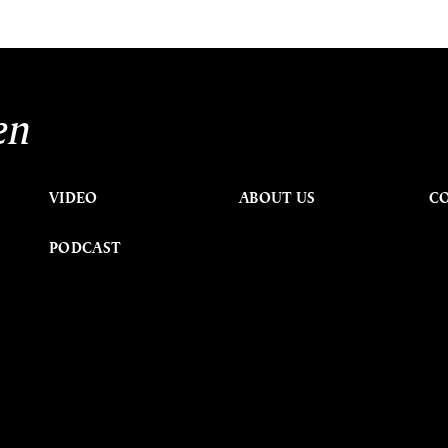
en
VIDEO
ABOUT US
C
PODCAST