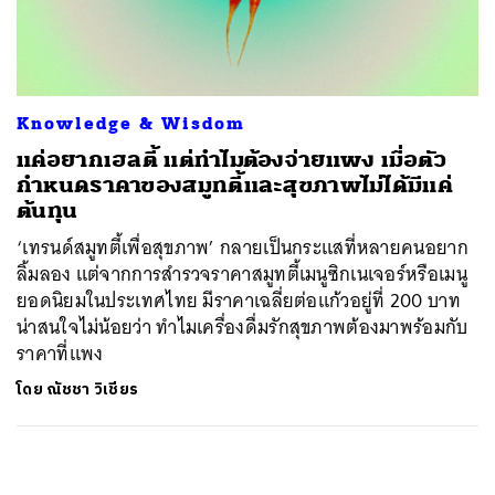
ค้นหา
SHARE
TWEET
LINE
EMAIL
Knowledge & Wisdom
แค่อยากเฮลตี้ แต่ทำไมต้องจ่ายแพง เมื่อตัว
กำหนดราคาของสมูทตี้และสุขภาพไม่ได้มีแค่
ต้นทุน
‘เทรนด์สมูทตี้เพื่อสุขภาพ’ กลายเป็นกระแสที่หลายคนอยาก
ลิ้มลอง แต่จากการสำรวจราคาสมูทตี้เมนูซิกเนเจอร์หรือเมนู
ยอดนิยมในประเทศไทย มีราคาเฉลี่ยต่อแก้วอยู่ที่ 200 บาท
น่าสนใจไม่น้อยว่า ทำไมเครื่องดื่มรักสุขภาพต้องมาพร้อมกับ
ราคาที่แพง
โดย
ณัชชา วิเชียร