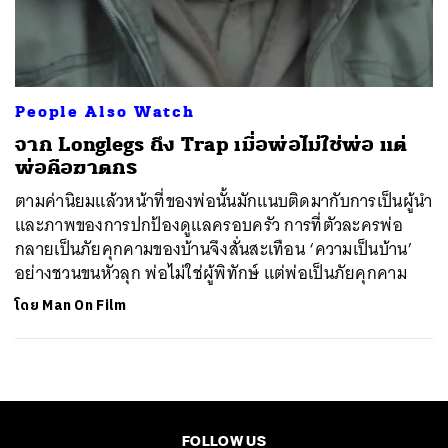
ค้นหา
SHARE
TWEET
LINE
EMAIL
People Also Watch
จาก Longlegs ถึง Trap เมื่อพ่อไม่ใช่พ่อ แต่
พ่อคือฆาตกร
ตามค่านิยมแล้วหน้าที่ของพ่อนั้นมักแนบติดมากับการเป็นผู้นำ
และภาพของการปกป้องดูแลครอบครัว การที่ตัวละครพ่อ
กลายเป็นภัยคุกคามของบ้านจึงสั่นสะเทือน ‘ความเป็นบ้าน’
อย่างชวนขนหัวลุก พ่อไม่ใช่ผู้พิทักษ์ แต่พ่อเป็นภัยคุกคาม
โดย
Man On Film
FOLLOW US