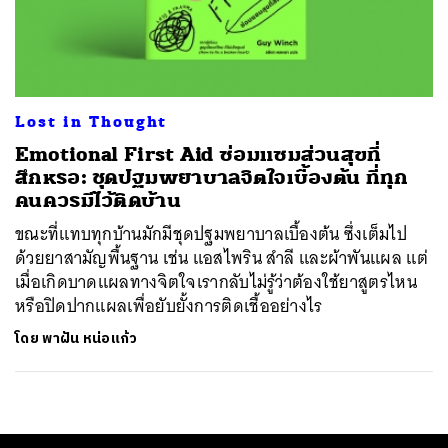
ค้นหา
SHARE
TWEET
LINE
EMAIL
Lost in Thought
Emotional First Aid ซ่อมแซมส่วนสุขที่
สึกหรอ: ชุดปฐมพยาบาลจิตใจเบื้องต้น ที่ทุก
คนควรมีไว้ติดบ้าน
ขณะที่แทบทุกบ้านมักมีชุดปฐมพยาบาลเบื้องต้น ซึ่งเต็มไป
ด้วยยาสามัญพื้นฐาน เช่น แอสไพริน สำลี และผ้าพันแผล แต่
เมื่อเกิดบาดแผลทางจิตใจเรากลับไม่รู้ว่าต้องใช้ยาสูตรไหน
หรือปิดปากแผลเพื่อยับยั้งการติดเชื้ออย่างไร
โดย
พาฝัน หน่อแก้ว