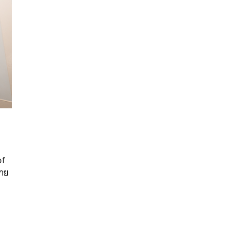
นหา
of
SHARE
TWEET
LINE
EMAIL
วาย