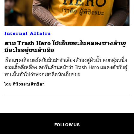
ค้นหา
SHARE
TWEET
LINE
EMAIL
Internal Affairs
ตาม Trash Hero ไปเก็บขยะในคลองบางลำพู
มีอะไรอยู่บนลำเรือ
เรือแพดเดิลบอร์ดนับสิบลำลำเลียงตัวลงสู่ผิวน้ำ คนกลุ่มหนึ่ง
สวมเสื้อสีเหลือง สกรีนด้านหน้าว่า Trash Hero แสดงตัวกับผู้
พบเห็นทั่วไปว่าพวกเขาคือนักเก็บขยะ
โดย
ศิริวรรณ สิทธิกา
FOLLOW US