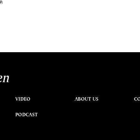
ุค
en
VIDEO
ABOUT US
C
PODCAST