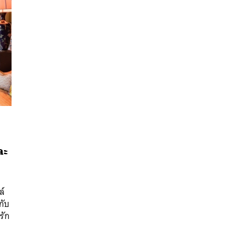
ละ
นหา
SHARE
TWEET
LINE
EMAIL
บ
ล์
กับ
รัก