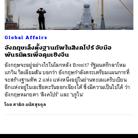
ค้นหา
SHARE
TWEET
LINE
EMAIL
Global Affairs
อังกฤษเล็งตั้งฐานทัพในสิงคโปร์ จับมือ
พันธมิตรเพื่อคุมเชิงจีน
อังกฤษจะอยู่อย่างไรในโลกหลัง Brexit? รัฐมนตรีกลาโหม
แกวิน วิลเลียมสัน บอกว่า อังกฤษกำลังตระเตรียมแผนการที่
จะสร้างฐานทัพ 2 แห่ง แห่งหนึ่งอยู่ในย่านทะเลแคริบเบียน
อีกแห่งอยู่ในเอเชียตะวันออกเฉียงใต้ ซึ่งมีความเป็นไปได้ ว่า
อังกฤษหมายตา 'สิงคโปร์' และ 'บรูไน'
โดย
สาธิต มนัสสุรกุล