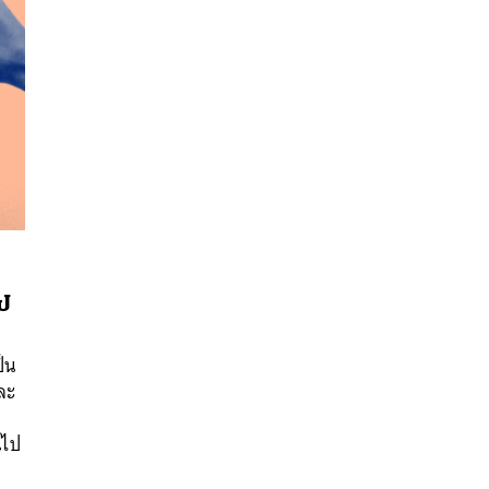
ไป
นหา
ป็น
SHARE
TWEET
LINE
EMAIL
ละ
ม
นไป