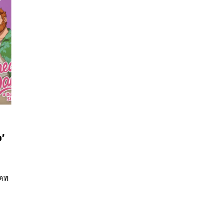
นหา
’
SHARE
TWEET
LINE
EMAIL
เดท