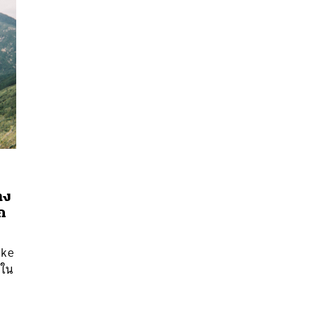
าง
นหา
ก
SHARE
TWEET
LINE
EMAIL
ike
กใน