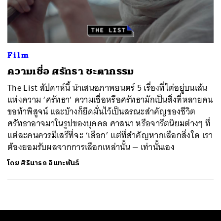
ค้นหา
SHARE
TWEET
LINE
EMAIL
Film
ความเชื่อ ศรัทธา ชะตากรรม
The List สัปดาห์นี้ นำเสนอภาพยนตร์ 5 เรื่องที่ไต่อยู่บนเส้น
แห่งความ ‘ศรัทธา’ ความเชื่อหรือศรัทธามักเป็นสิ่งที่หลายคน
ขอท้าพิสูจน์ และบ้างก็ยึดมั่นไว้เป็นสรณะสำคัญของชีวิต
ศรัทธาอาจมาในรูปของบุคคล ศาสนา หรือจารีตนิยมต่างๆ ที่
แต่ละคนควรมีเสรีที่จะ ‘เลือก’ แต่ที่สำคัญหากเลือกสิ่งใด เรา
ต้องยอมรับผลจากการเลือกเหล่านั้น — เท่านั้นเอง
โดย
สิรินารถ อินทะพันธ์