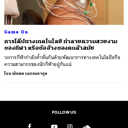
ค้นหา
SHARE
TWEET
LINE
EMAIL
Game On
การโด๊ปทางเทคโนโลยี ทำลายความสวยงาม
ของกีฬา หรือข้ออ้างของคนล้าสมัย
วงการกีฬากำลังห้ำหั่นกันด้วยพัฒนาการทางเทคโนโลยีหรือ
ความสามารถของนักกีฬาอยู่กันแน่
โดย
ณัชพล เนตรมหากุล
FOLLOW US