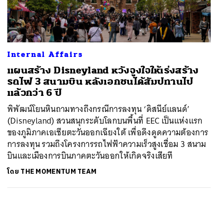
ค้นหา
SHARE
TWEET
LINE
EMAIL
Internal Affairs
แผนสร้าง Disneyland หวังจูงใจให้เร่งสร้าง
รถไฟ 3 สนามบิน หลังเอกชนได้สัมปทานไป
แล้วกว่า 6 ปี
พิพัฒน์โยนหินถามทางถึงกรณีการลงทุน ‘ดิสนีย์แลนด์’
(Disneyland) สวนสนุกระดับโลกบนพื้นที่ EEC เป็นแห่งแรก
ของภูมิภาคเอเชียตะวันออกเฉียงใต้ เพื่อดึงดูดความต้องการ
การลงทุน รวมถึงโครงการรถไฟฟ้าความเร็วสูงเชื่อม 3 สนาม
บินและเมืองการบินภาคตะวันออกให้เกิดจริงเสียที
โดย
THE MOMENTUM TEAM