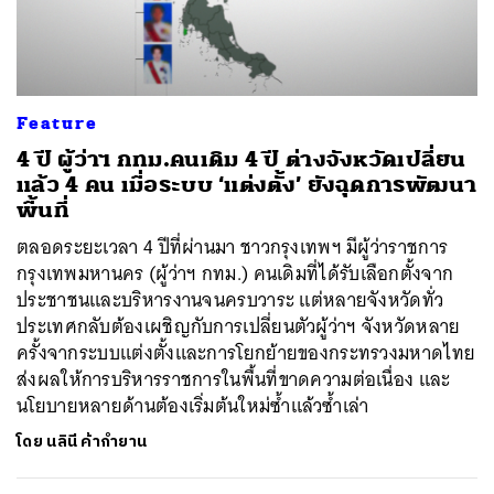
ค้นหา
Feature
SHARE
TWEET
LINE
EMAIL
4 ปี ผู้ว่าฯ กทม.คนเดิม 4 ปี ต่างจังหวัดเปลี่ยน
แล้ว 4 คน เมื่อระบบ ‘แต่งตั้ง’ ยังฉุดการพัฒนา
พื้นที่
ตลอดระยะเวลา 4 ปีที่ผ่านมา ชาวกรุงเทพฯ มีผู้ว่าราชการ
กรุงเทพมหานคร (ผู้ว่าฯ กทม.) คนเดิมที่ได้รับเลือกตั้งจาก
ประชาชนและบริหารงานจนครบวาระ แต่หลายจังหวัดทั่ว
ประเทศกลับต้องเผชิญกับการเปลี่ยนตัวผู้ว่าฯ จังหวัดหลาย
ครั้งจากระบบแต่งตั้งและการโยกย้ายของกระทรวงมหาดไทย
ส่งผลให้การบริหารราชการในพื้นที่ขาดความต่อเนื่อง และ
นโยบายหลายด้านต้องเริ่มต้นใหม่ซ้ำแล้วซ้ำเล่า
โดย
นลินี ค้ากำยาน