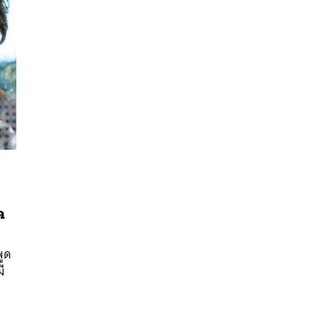
ค
นหา
SHARE
TWEET
LINE
EMAIL
พูด
ี