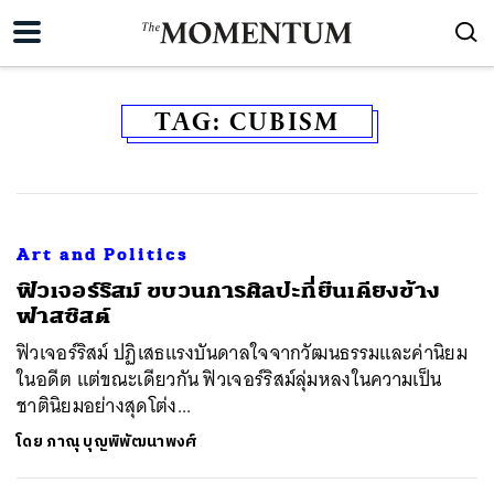
TAG:
CUBISM
Art and Politics
ฟิวเจอร์ริสม์ ขบวนการศิลปะที่่ยืนเคียงข้าง
ฟาสซิสต์
ฟิวเจอร์ริสม์ ปฏิเสธแรงบันดาลใจจากวัฒนธรรมและค่านิยม
ในอดีต แต่ขณะเดียวกัน ฟิวเจอร์ริสม์ลุ่มหลงในความเป็น
ชาตินิยมอย่างสุดโต่ง...
โดย
ภาณุ บุญพิพัฒนาพงศ์
ค้นหา