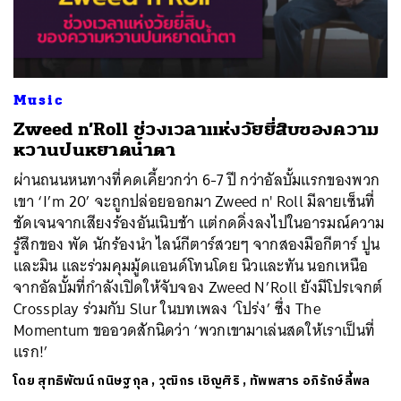
ค้นหา
Music
SHARE
TWEET
LINE
EMAIL
Zweed n’Roll ช่วงเวลาแห่งวัยยี่สิบของความ
หวานปนหยาดน้ำตา
ผ่านถนนหนทางที่คดเคี้ยวกว่า 6-7 ปี กว่าอัลบั้มแรกของพวก
เขา ‘I’m 20’ จะถูกปล่อยออกมา Zweed n' Roll มีลายเซ็นที่
ชัดเจนจากเสียงร้องอันเนิบช้า แต่กดดิ่งลงไปในอารมณ์ความ
รู้สึกของ พัด นักร้องนำ ไลน์กีตาร์สวยๆ จากสองมือกีตาร์ ปูน
และมิน และร่วมคุมมู้ดแอนด์โทนโดย นิวและทัน นอกเหนือ
จากอัลบั้มที่กำลังเปิดให้จับจอง Zweed N’Roll ยังมีโปรเจกต์
Crossplay ร่วมกับ Slur ในบทเพลง ‘โปร่ง’ ซึ่ง The
Momentum ขออวดสักนิดว่า ‘พวกเขามาเล่นสดให้เราเป็นที่
แรก!’
โดย
สุทธิพัฒน์ กนิษฐกุล
,
วุฒิกร เชิญศิริ
,
ทัพพสาร อภิรักษ์ลี้พล