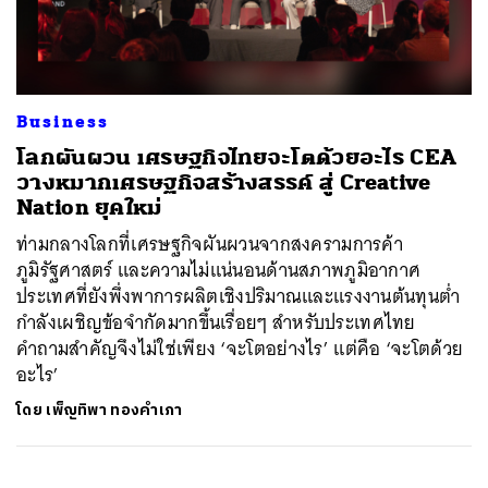
ค้นหา
Business
SHARE
TWEET
LINE
EMAIL
โลกผันผวน เศรษฐกิจไทยจะโตด้วยอะไร CEA
วางหมากเศรษฐกิจสร้างสรรค์ สู่ Creative
Nation ยุคใหม่
ท่ามกลางโลกที่เศรษฐกิจผันผวนจากสงครามการค้า
ภูมิรัฐศาสตร์ และความไม่แน่นอนด้านสภาพภูมิอากาศ
ประเทศที่ยังพึ่งพาการผลิตเชิงปริมาณและแรงงานต้นทุนต่ำ
กำลังเผชิญข้อจำกัดมากขึ้นเรื่อยๆ สำหรับประเทศไทย
คำถามสำคัญจึงไม่ใช่เพียง ‘จะโตอย่างไร’ แต่คือ ‘จะโตด้วย
อะไร’
โดย
เพ็ญทิพา ทองคำเภา