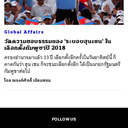
ค้นหา
SHARE
TWEET
LINE
EMAIL
Global Affairs
วัดความชอบธรรมของ ‘ระบอบฮุนเซน’ ใน
เลือกตั้งกัมพูชาปี 2018
ครองอำนาจมาแล้ว 33 ปี เลือกตั้งอีกครั้งในวันอาทิตย์นี้ ก็
คาดกันว่า ฮุน เซน ก็จะชนะเลือกตั้งอีก ได้เป็นนายกรัฐมนตรี
กัมพูชาต่อไป
โดย
ณรงค์ศักดิ์ เนียมสอน
FOLLOW US