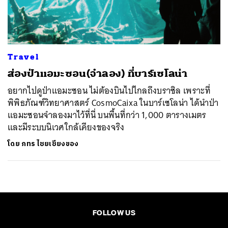
ค้นหา
SHARE
TWEET
LINE
EMAIL
Travel
ส่องป่าแอมะซอน(จำลอง) ที่บาร์เซโลน่า
อยากไปดูป่าแอมะซอน ไม่ต้องบินไปไกลถึงบราซิล เพราะที่
พิพิธภัณฑ์วิทยาศาสตร์ CosmoCaixa ในบาร์เซโลน่า ได้นำป่า
แอมะซอนจำลองมาไว้ที่นี่ บนพื้นที่กว่า 1,000 ตารางเมตร
และมีระบบนิเวศใกล้เคียงของจริง
โดย
ภทร ไชยเชียงของ
FOLLOW US