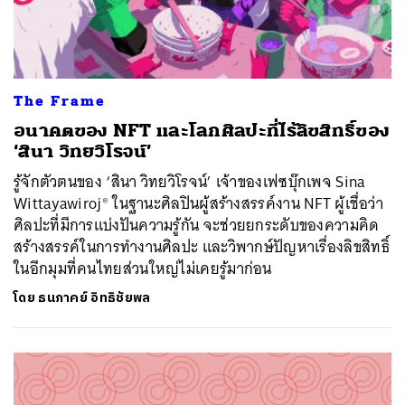
The Frame
อนาคตของ NFT และโลกศิลปะที่ไร้ลิขสิทธิ์ของ
‘สินา วิทยวิโรจน์’
รู้จักตัวตนของ ‘สินา วิทยวิโรจน์’ เจ้าของเฟซบุ๊กเพจ Sina
Wittayawiroj® ในฐานะศิลปินผู้สร้างสรรค์งาน NFT ผู้เชื่อว่า
ศิลปะที่มีการแบ่งปันความรู้กัน จะช่วยยกระดับของความคิด
สร้างสรรค์ในการทำงานศิลปะ และวิพากษ์ปัญหาเรื่องลิขสิทธิ์
ในอีกมุมที่คนไทยส่วนใหญ่ไม่เคยรู้มาก่อน
โดย
ธนภาคย์ อิทธิชัยพล
ค้นหา
SHARE
TWEET
LINE
EMAIL