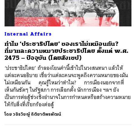
ค้นหา
Internal Affairs
SHARE
TWEET
LINE
EMAIL
ทำไม ‘ประชาธิปไตย’ ของเราไม่เหมือนกัน?
ที่มาและความหมายประชาธิปไตย ตั้งแต่ พ.ศ.
2475 – ปัจจุบัน (โดยสังเขป)
‘ประชาธิปไตย’ ถ้าลองโยนคำนี้เข้าไปในวงสนทนา แล้วให้
แต่ละคนอธิบาย เชื่อว่าแต่ละคนจะพูดถึงความหมายของมัน
ไม่เหมือนกัน คุณรู้ไหมว่าทำไม? การเมืองนอกจากที่
เห็นกันชัดๆ ในรัฐสภา การเลือกตั้ง นักการเมือง ฯลฯ ยัง
เป็นการต่อสู้ช่วงชิงอำนาจในการกำหนดหรือสร้างความหมาย
ให้กับสิ่งที่เรียกร้องต่อสู้
โดย
วชิรวิชญ์ กิติชาติพรพัฒน์