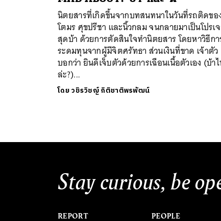
นิตยสารที่เกิดขึ้นจากบทสนทนาในวันที่รถติดขอ
โตมร ศุขปรีชา และนิ้วกลม จนกลายมาเป็นโปรเจ
สุดบ้า ด้วยการตัดสินใจทำนิตยสาร โดยหาวิธีกา
ระดมทุนจากผู้มีจิตศรัทธา ส่วนเงินที่ขาด เจ้าตัว
บอกว่า ยินดีเจ็บตัวด้วยการเฉือนเนื้อตัวเอง (บ้า
ล่ะ?)...
ค้
โดย
วชิรวิชญ์ กิติชาติพรพัฒน์
Stay curious, be op
REPORT
PEOPLE