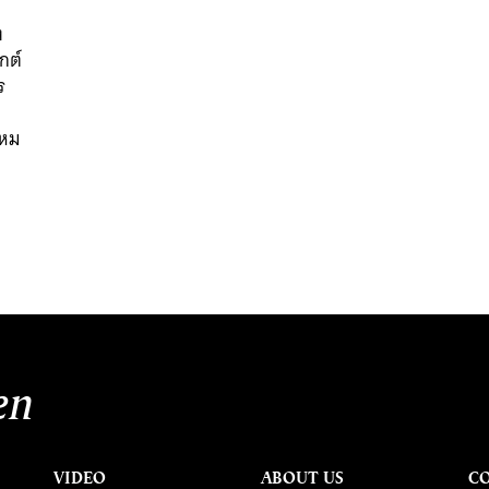
ง
กต์
ร
ไหม
นหา
SHARE
TWEET
LINE
EMAIL
en
VIDEO
ABOUT US
C