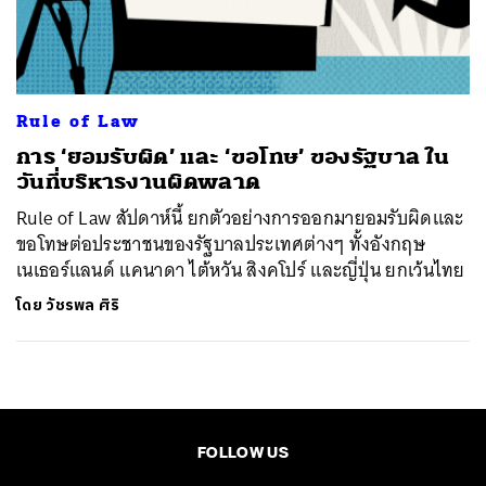
ค้นหา
SHARE
TWEET
LINE
EMAIL
Rule of Law
การ ‘ยอมรับผิด’ และ ‘ขอโทษ’ ของรัฐบาล ใน
วันที่บริหารงานผิดพลาด
Rule of Law สัปดาห์นี้ ยกตัวอย่างการออกมายอมรับผิดและ
ขอโทษต่อประชาชนของรัฐบาลประเทศต่างๆ ทั้งอังกฤษ
เนเธอร์แลนด์ แคนาดา ไต้หวัน สิงคโปร์ และญี่ปุ่น ยกเว้นไทย
โดย
วัชรพล ศิริ
FOLLOW US