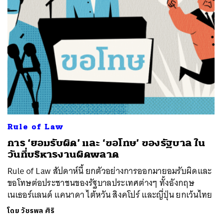
Rule of Law
การ ‘ยอมรับผิด’ และ ‘ขอโทษ’ ของรัฐบาล ใน
วันที่บริหารงานผิดพลาด
Rule of Law สัปดาห์นี้ ยกตัวอย่างการออกมายอมรับผิดและ
ขอโทษต่อประชาชนของรัฐบาลประเทศต่างๆ ทั้งอังกฤษ
เนเธอร์แลนด์ แคนาดา ไต้หวัน สิงคโปร์ และญี่ปุ่น ยกเว้นไทย
โดย
วัชรพล ศิริ