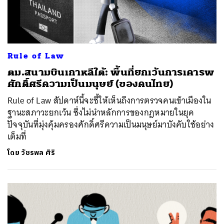
Rule of Law
ตม.สนามบินเกาหลีใต้: พื้นที่ยกเว้นการเคารพ
ศักดิ์ศรีความเป็นมนุษย์ (ของคนไทย)
Rule of Law สัปดาห์นี้จะชี้ให้เห็นถึงการตรวจคนเข้าเมืองใน
ฐานะสภาวะยกเว้น ซึ่งไม่นำหลักการของกฎหมายในยุค
ปัจจุบันที่มุ่งคุ้มครองศักดิ์ศรีความเป็นมนุษย์มาบังคับใช้อย่าง
เต็มที่
โดย
วัชรพล ศิริ
ค้นหา
SHARE
TWEET
LINE
EMAIL