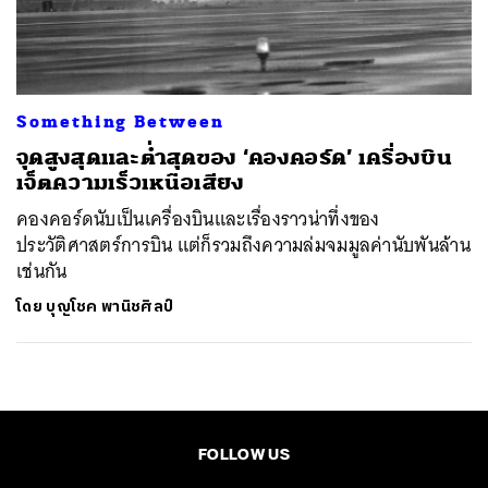
ค้นหา
SHARE
TWEET
LINE
EMAIL
Something Between
จุดสูงสุดและต่ำสุดของ ‘คองคอร์ด’ เครื่องบิน
เจ็ตความเร็วเหนือเสียง
คองคอร์ดนับเป็นเครื่องบินและเรื่องราวน่าทึ่งของ
ประวัติศาสตร์การบิน แต่ก็รวมถึงความล่มจมมูลค่านับพันล้าน
เช่นกัน
โดย
บุญโชค พานิชศิลป์
FOLLOW US