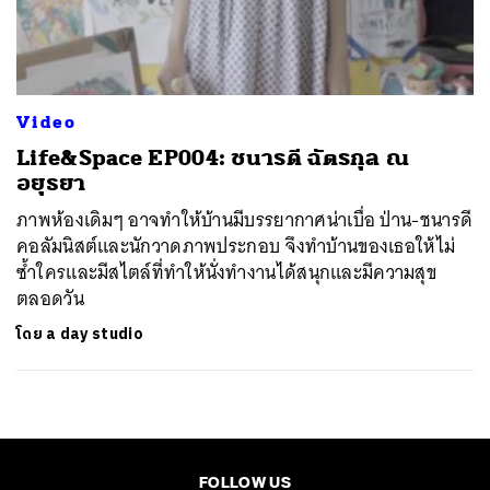
ค้นหา
SHARE
TWEET
LINE
EMAIL
Video
Life&Space EP004: ชนารดี ฉัตรกุล ณ
อยุธยา
ภาพห้องเดิมๆ อาจทำให้บ้านมีบรรยากาศน่าเบื่อ ป่าน-ชนารดี
คอลัมนิสต์และนักวาดภาพประกอบ จึงทำบ้านของเธอให้ไม่
ซ้ำใครและมีสไตล์ที่ทำให้นั่งทำงานได้สนุกและมีความสุข
ตลอดวัน
โดย
a day studio
FOLLOW US