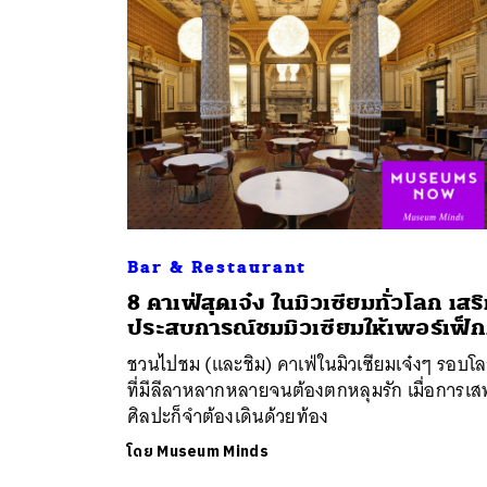
Bar & Restaurant
8 คาเฟ่สุดเจ๋ง ในมิวเซียมทั่วโลก เสร
ค้
ประสบการณ์ชมมิวเซียมให้เพอร์เฟ็ก
ชวนไปชม (และชิม) คาเฟ่ในมิวเซียมเจ๋งๆ รอบโ
ที่มีลีลาหลากหลายจนต้องตกหลุมรัก เมื่อการเส
ศิลปะก็จำต้องเดินด้วยท้อง
โดย
Museum Minds