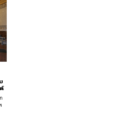
ิม
นหา
ต์
SHARE
TWEET
LINE
EMAIL
ลก
พ