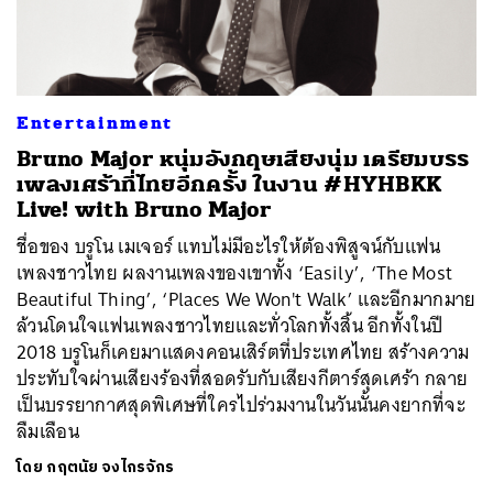
ค้นหา
Entertainment
SHARE
TWEET
LINE
EMAIL
Bruno Major หนุ่มอังกฤษเสียงนุ่ม เตรียมบรร
เพลงเศร้าที่ไทยอีกครั้ง ในงาน #HYHBKK
Live! with Bruno Major
ชื่อของ บรูโน เมเจอร์ แทบไม่มีอะไรให้ต้องพิสูจน์กับแฟน
เพลงชาวไทย ผลงานเพลงของเขาทั้ง ‘Easily’, ‘The Most
Beautiful Thing’, ‘Places We Won't Walk’ และอีกมากมาย
ล้วนโดนใจแฟนเพลงชาวไทยและทั่วโลกทั้งสิ้น อีกทั้งในปี
2018 บรูโนก็เคยมาแสดงคอนเสิร์ตที่ประเทศไทย สร้างความ
ประทับใจผ่านเสียงร้องที่สอดรับกับเสียงกีตาร์สุดเศร้า กลาย
เป็นบรรยากาศสุดพิเศษที่ใครไปร่วมงานในวันนั้นคงยากที่จะ
ลืมเลือน
โดย
กฤตนัย จงไกรจักร