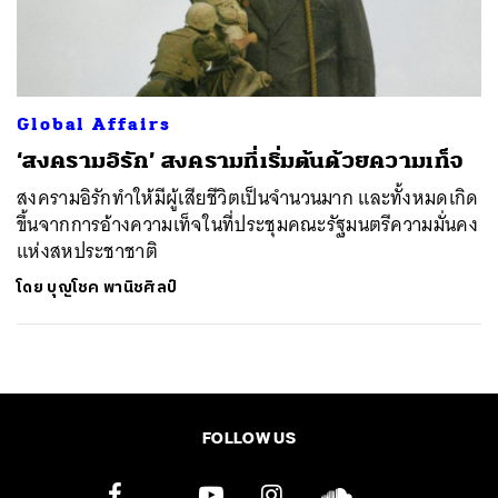
ค้นหา
SHARE
TWEET
LINE
EMAIL
Global Affairs
‘สงครามอิรัก’ สงครามที่เริ่มต้นด้วยความเท็จ
สงครามอิรักทำให้มีผู้เสียชีวิตเป็นจำนวนมาก และทั้งหมดเกิด
ขึ้นจากการอ้างความเท็จในที่ประชุมคณะรัฐมนตรีความมั่นคง
แห่งสหประชาชาติ
โดย
บุญโชค พานิชศิลป์
FOLLOW US