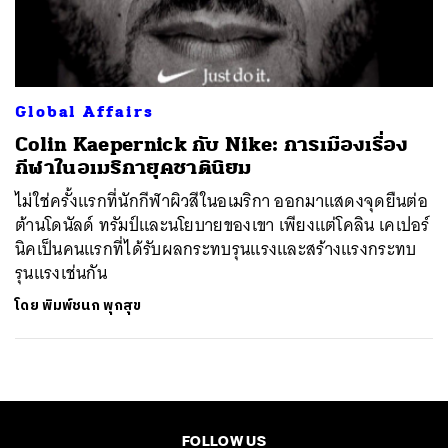
ค้นหา
SHARE
TWEET
LINE
EMAIL
Global Affairs
Colin Kaepernick กับ Nike: การเมืองเรื่อง
กีฬาในอเมริกายุคชาตินิยม
ไม่ใช่ครั้งแรกที่นักกีฬาผิวสีในอเมริกา ออกมาแสดงจุดยืนต่อ
ต้านโดนัลด์ ทรัมป์และนโยบายของเขา เพียงแต่โคลิน เคเปอร์
นิคเป็นคนแรกที่ได้รับผลกระทบรุนแรงและสร้างแรงกระทบ
รุนแรงเช่นกัน
โดย
พิมพ์ชนก พุกสุข
FOLLOW US