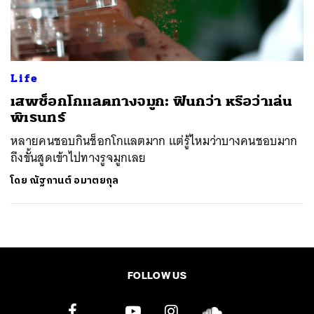
ค้นหา
SHARE
TWEET
LINE
EMAIL
Life
เสพช็อกโกแลตทางจมูก: ฟินกว่า หรือว่าเล่น
พิเรนทร์
หลายคนชอบกินช็อกโกแลตมาก แต่รู้ไหมว่าบางคนชอบมาก
ถึงขั้นสูดเข้าไปทางรูจมูกเลย
โดย
ณัฐกานต์ อมาตยกุล
FOLLOW US