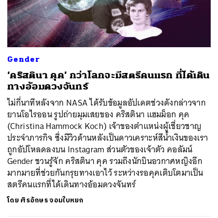
ค้นหา
Gender
SHARE
TWEET
LINE
EMAIL
‘คริสตินา คุค’ กว่าโลกจะมีสตรีคนแรก ที่ได้เดิน
ทางอ้อมดวงจันทร์
ไม่กี่นาทีหลังจาก NASA ได้รับข้อมูลอัปเดตช่วงดังกล่าวจาก
ยานโอไรออน รูปถ่ายมุมเสยของ คริสตินา แฮมม็อก คุค
(Christina Hammock Koch) เจ้าของตำแหน่งผู้เชี่ยวชาญ
ประจำภารกิจ ซึ่งมีวิวด้านหลังเป็นดาวเคราะห์สีน้ำเงินของเรา
ถูกอัปโหลดลงบน Instagram ส่วนตัวของเจ้าตัว คอลัมน์
Gender ชวนรู้จัก คริสตินา คุค รวมถึงนักบินอวกาศหญิงอีก
มากมายที่ช่วยกันกรุยทางเอาไว้ ระหว่างรอคุคเติบโตมาเป็น
สตรีคนแรกที่ได้เดินทางอ้อมดวงจันทร์
โดย
ศิรอักษร จอมใบหยก