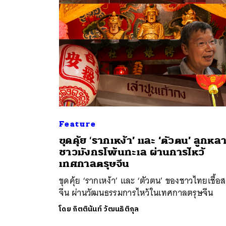
Feature
ค้
ขุดคุ้ย ‘รากเหง้า’ และ ‘ตัวตน’ ลูกหล
ชาวมังกรโพ้นทะเล ผ่านการไหว้
เทศกาลตรุษจีน
ขุดคุ้ย ‘รากเหง้า’ และ ‘ตัวตน’ ของชาวไทยเชื้อ
จีน ผ่านวัฒนธรรมการไหว้ในเทศกาลตรุษจีน
โดย
กิตตินันท์ วัฒนธิติกุล