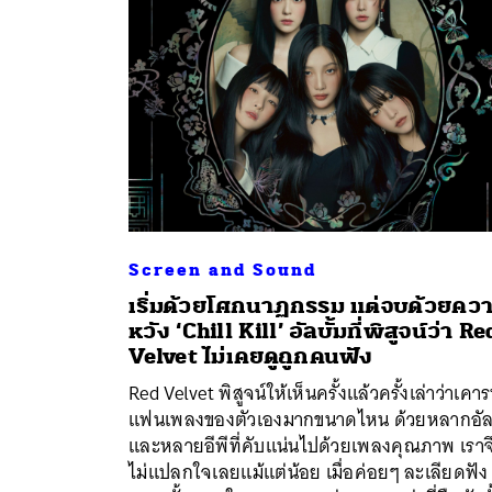
Screen and Sound
เริ่มด้วยโศกนาฏกรรม แต่จบด้วยคว
หวัง ‘Chill Kill’ อัลบั้มที่พิสูจน์ว่า Re
Velvet ไม่เคยดูถูกคนฟัง
ค้
Red Velvet พิสูจน์ให้เห็นครั้งแล้วครั้งเล่าว่าเคา
แฟนเพลงของตัวเองมากขนาดไหน ด้วยหลากอัลบ
และหลายอีพีที่คับแน่นไปด้วยเพลงคุณภาพ เราจ
ไม่แปลกใจเลยแม้แต่น้อย เมื่อค่อยๆ ละเลียดฟัง