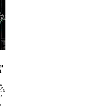
าม
d
นหา
รพ
SHARE
TWEET
LINE
EMAIL
ั้ม
ึง