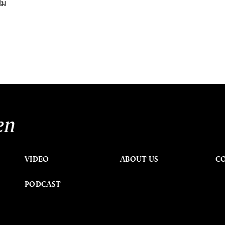
้ม
en
VIDEO
ABOUT US
C
PODCAST