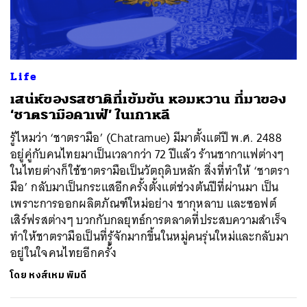
ค้นหา
Life
SHARE
TWEET
LINE
EMAIL
​เสน่ห์ของรสชาติที่เข้มข้น หอมหวาน ที่มาของ
‘ชาตรามือคาเฟ่’ ในเกาหลี
รู้ไหมว่า ‘ชาตรามือ’ (Chatramue) มีมาตั้งแต่ปี พ.ศ. 2488
อยู่คู่กับคนไทยมาเป็นเวลากว่า 72 ปีแล้ว ร้านชากาแฟต่างๆ
ในไทยต่างก็ใช้ชาตรามือเป็นวัตถุดิบหลัก สิ่งที่ทำให้ ‘ชาตรา
มือ’ กลับมาเป็นกระแสอีกครั้งตั้งแต่ช่วงต้นปีที่ผ่านมา เป็น
เพราะการออกผลิตภัณฑ์ใหม่อย่าง ชากุหลาบ และซอฟต์
เสิร์ฟรสต่างๆ บวกกับกลยุทธ์การตลาดที่ประสบความสำเร็จ
ทำให้ชาตรามือเป็นที่รู้จักมากขึ้นในหมู่คนรุ่นใหม่และกลับมา
อยู่ในใจคนไทยอีกครั้ง
โดย
หงส์เหม พิมดี