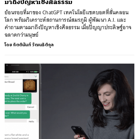
มาถึงปัญหาเชิงศีลธรรม
ย้อนรอยที่มาของ ChatGPT เทคโนโลยีแชตบอตที่สั่นคลอน
โลก พร้อมวิเคราะห์สถานการณ์สมรภูมิ ผู้พัฒนา A.I. และ
คำถามตามมาถึงปัญหาเชิงศีลธรรม เมื่อปัญญาประดิษฐ์อาจ
ฉลาดกว่ามนุษย์
โดย
กิตตินันท์ วัฒนธิติกุล