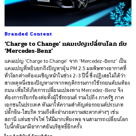
Branded Content
ค้นหา
‘Charge to Change’ แคมเปญเปลี่ยนโลก กับ
SHARE
TWEET
LINE
EMAIL
‘Mercedes-Benz’
แคมเปญ ‘Charge to Change’ จาก ‘Mercedez-Benz’ เป็น
แคมเปญที่หยิบยกถึงปัญหาฝุ่น PM 2.5 มลพิษทางอากาศที่
ทั่วโลกต่างต้องเผชิญหน้าในช่วง 2-3 ปีนี้ ซึ่งปฏิเสธไม่ได้ว่า
สาเหตุหนึ่งของปัญหามาจากพฤติกรรมการใช้รถยนต์บนท้อง
ถนน เพื่อให้เกิดการเปลี่ยนแปลงทาง Mercedez-Benz จึง
ต้องการเรียกร้องต่อทั้งผู้ใช้รถยนต์ รวมไปถึง ภาครัฐ ภาค
เอกชนในประเทศ หันมาให้ความสำคัญต่อรถยนต์ประเภท
ปลั๊กอิน-ไฮบริด รวมถึงสิ่งอำนวยความสะดวกต่างๆ เช่น
สถานี แท่นชาร์จไฟ ให้มีมากเพียงพอ จนสามารถเปลี่ยนโลก
ใบนี้กลับมามีอากาศอันบริสุทธิ์อีกครั้ง