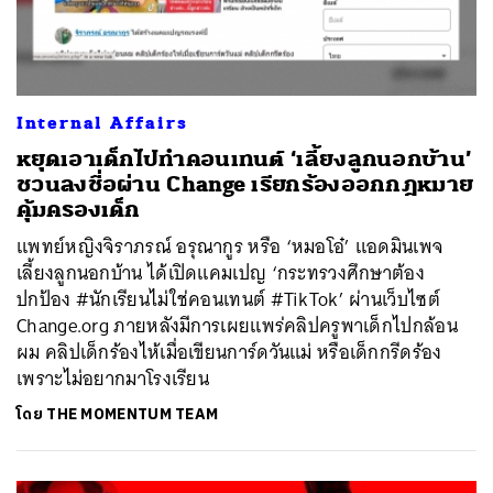
Internal Affairs
หยุดเอาเด็กไปทำคอนเทนต์ ‘เลี้ยงลูกนอกบ้าน’
ชวนลงชื่อผ่าน Change เรียกร้องออกกฎหมาย
คุ้มครองเด็ก
แพทย์หญิงจิราภรณ์ อรุณากูร หรือ ‘หมอโอ๋’ แอดมินเพจ
เลี้ยงลูกนอกบ้าน ได้เปิดแคมเปญ ‘กระทรวงศึกษาต้อง
ปกป้อง #นักเรียนไม่ใช่คอนเทนต์ #TikTok’ ผ่านเว็บไซต์
Change.org ภายหลังมีการเผยแพร่คลิปครูพาเด็กไปกล้อน
ผม คลิปเด็กร้องไห้เมื่อเขียนการ์ดวันแม่ หรือเด็กกรีดร้อง
เพราะไม่อยากมาโรงเรียน
ค้นหา
โดย
THE MOMENTUM TEAM
SHARE
TWEET
LINE
EMAIL