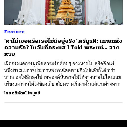
ค้นหา
SHARE
TWEET
LINE
EMAIL
Feature
‘หาไม่เจอหรือเธอไม่มีอยู่จริง’ ตรีมูรติ: เทพแห่ง
ความรัก? ในวันที่กระแส I Told พระแม่… จาง
หาย
เมื่อกระแสการมูเพื่อความรักค่อยๆ จางหายไป หรืออีกแง่
หนึ่งพระแม่อาจประทานพรคนโสดตามคิวไปแล้วก็ได้ ทว่า
หากมองให้ลึกลงไป เทพองค์นั้นอาจไม่ได้จางหายไปไหนเลย
เพียงแต่ท่านไม่ได้ข้องเกี่ยวกับความรักมาตั้งแต่แรกต่างหาก
โดย
อธิพัฒน์ ไพบูลย์